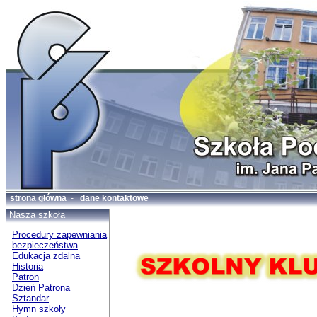
strona główna
-
dane kontaktowe
Nasza szkoła
Procedury zapewniania
bezpieczeństwa
Edukacja zdalna
Historia
Patron
Dzień Patrona
Sztandar
Hymn szkoły