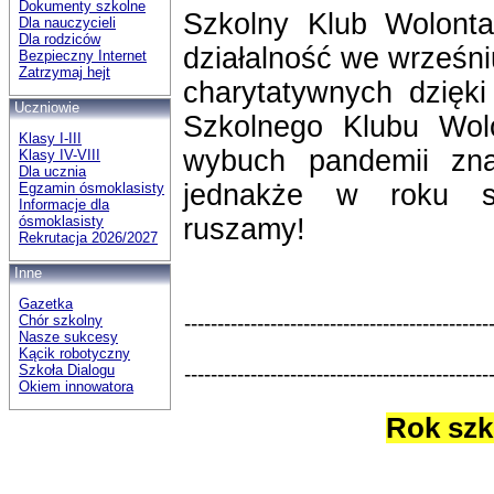
Dokumenty szkolne
Szkolny Klub Wolonta
Dla nauczycieli
Dla rodziców
działalność we wrześni
Bezpieczny Internet
Zatrzymaj hejt
charytatywnych dzięki
Uczniowie
Szkolnego Klubu Wol
Klasy I-III
wybuch pandemii zna
Klasy IV-VIII
Dla ucznia
jednakże w roku s
Egzamin ósmoklasisty
Informacje dla
ósmoklasisty
ruszamy!
Rekrutacja 2026/2027
Inne
Gazetka
----------------------------------------------
Chór szkolny
Nasze sukcesy
Kącik robotyczny
Szkoła Dialogu
----------------------------------------------
Okiem innowatora
Rok szk