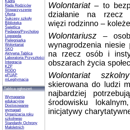
Kadra
Wolontariat
– to bez
Rada Rodziców
Stowarzyszenie
działanie na rzecz 
Oferta
Sukcesy szkoły
więzi rodzinno – koleż
Biblioteka
Świetlica
Pedagog/Psycholog
Wolontariusz
– osob
Logopeda
Pielęgniarka
wynagrodzenia niesie
Wolontariat
SKO
na rzecz osób i insty
Aktywna Tablica
Laboratoria Przyszłości
obszarach życia społ
Integracja
KZP
RODO
Wolontariat szkolny
ePUAP
mLegitymacja
skierowana do ludzi 
Tablica ogłoszeń
najbardziej potrzebu
Wymagania
środowisku lokalny
edukacyjne
Dostosowanie
inicjatywy charytatywn
wymagań
Organizacja roku
szkolnego
Standardy Ochrony
Małoletnich