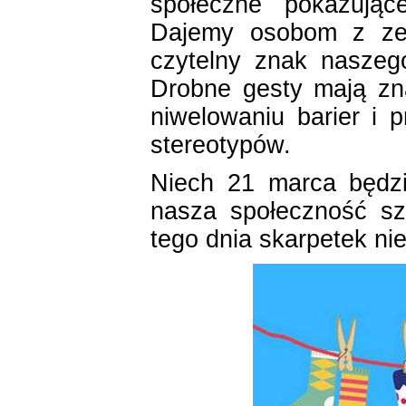
społeczne pokazując
Dajemy osobom z zes
czytelny znak naszego
Drobne gesty mają zn
niwelowaniu barier i 
stereotypów.
Niech 21 marca będz
nasza społeczność s
tego dnia skarpetek ni