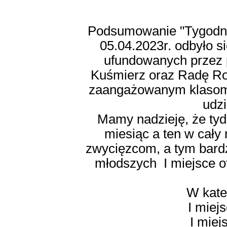
Podsumowanie "Tygodnia
05.04.2023r. odbyło s
ufundowanych przez 
Kuśmierz oraz Radę Ro
zaangażowanym klasom, 
udzi
Mamy nadzieję, że tydz
miesiąc a ten w cały 
zwycięzcom, a tym bardz
młodszych I miejsce o
W kateg
I miejs
I miej