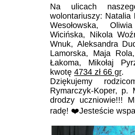
Na ulicach nasze
wolontariuszy: Natalia
Wesołowska, Oliw
Wicińska, Nikola Woź
Wnuk, Aleksandra Dud
Lamorska, Maja Rola
Łakoma, Mikołaj Pyr
kwotę
4734 zł 66 gr
.
Dziękujemy rodzico
Rymarczyk-Koper, p. 
drodzy uczniowie!!! M
radę! ❤️Jesteście wspa