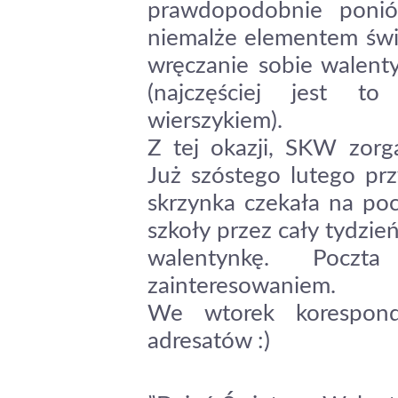
prawdopodobnie poniós
niemalże elementem świ
wręczanie sobie walent
(najczęściej jest t
wierszykiem).
Z tej okazji, SKW zorg
Już szóstego lutego pr
skrzynka czekała na poc
szkoły przez cały tydzie
walentynkę. Poczt
zainteresowaniem.
We wtorek korespon
adresatów :)