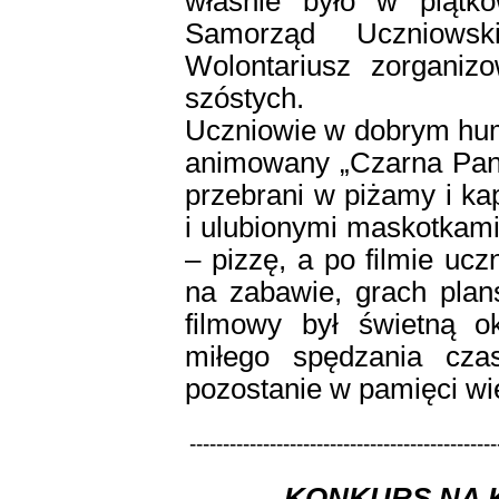
właśnie było w piątk
Samorząd Uczniows
Wolontariusz zorganizo
szóstych.
Uczniowie w dobrym humo
animowany „Czarna Pan
przebrani w piżamy i k
i ulubionymi maskotkam
– pizzę, a po filmie ucz
na zabawie, grach pla
filmowy był świetną ok
miłego spędzania cza
pozostanie w pamięci w
----------------------------------------------
KONKURS NA 