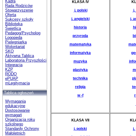
Kadra
KLASA IV
KL
Rada Rodziców
Stowarzyszenie
j. polski
j.
Oferta
j. angielski
j. 
Sukcesy szkoły
Biblioteka
historia
h
Świetlica
Pedagog/Psycholog
przyroda
bi
Logopeda
Pielęgniarka
matematyka
mat
Wolontariat
SKO
informatyka
ge
Aktywna Tablica
Laboratoria Przyszłości
muzyka
inf
Integracja
KZP
plastyka
m
RODO
technika
pl
ePUAP
mLegitymacja
religia
te
Tablica ogłoszeń
w -f
r
Wymagania
edukacyjne
Dostosowanie
wymagań
Organizacja roku
KLASA VII
KLA
szkolnego
Standardy Ochrony
j. polski
j.
Małoletnich