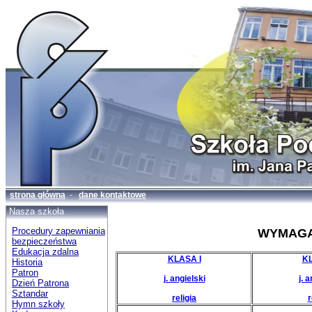
strona główna
-
dane kontaktowe
Nasza szkoła
Procedury zapewniania
WYMAGA
bezpieczeństwa
Edukacja zdalna
KLASA I
KL
Historia
Patron
j. angielski
j. 
Dzień Patrona
Sztandar
religia
r
Hymn szkoły