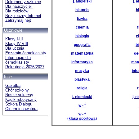
j. angielski
j. 
Dokumenty szkolne
Dla nauczycieli
historia
h
Dla rodziców
Bezpieczny Internet
fizyka
Zatrzymaj hejt
chemia
f
Uczniowie
biologia
c
Klasy I-III
Klasy IV-VIII
geografia
bi
Dla ucznia
Egzamin ósmoklasisty
matematyka
ge
Informacje dla
informatyka
mat
ósmoklasisty
Rekrutacja 2026/2027
muzyka
inf
Inne
plastyka
Gazetka
religia
r
Chór szkolny
Nasze sukcesy
j. niemiecki
j. 
Kącik robotyczny
Szkoła Dialogu
w - f
Okiem innowatora
w - f
(klasa sportowa)