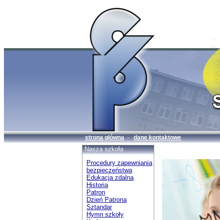
strona główna
-
dane kontaktowe
Nasza szkoła
Procedury zapewniania
bezpieczeństwa
Edukacja zdalna
Historia
Patron
Dzień Patrona
Sztandar
Hymn szkoły