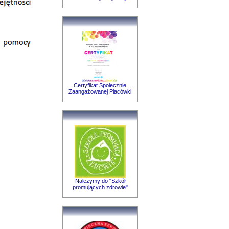
Certyfikat Społecznie
Zaangażowanej Placówki
Należymy do "Szkół
promujących zdrowie"