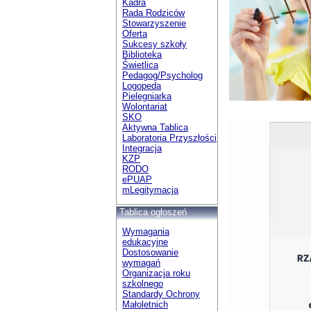
Kadra
Rada Rodziców
Stowarzyszenie
Oferta
Sukcesy szkoły
Biblioteka
Świetlica
Pedagog/Psycholog
Logopeda
Pielęgniarka
Wolontariat
SKO
Aktywna Tablica
Laboratoria Przyszłości
Integracja
KZP
RODO
ePUAP
mLegitymacja
Tablica ogłoszeń
Wymagania
edukacyjne
Dostosowanie
wymagań
Organizacja roku
szkolnego
Standardy Ochrony
Małoletnich