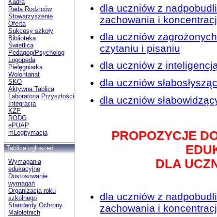
Kadra
dla uczniów z nadpobudl
Rada Rodziców
Stowarzyszenie
zachowania i koncentracj
Oferta
Sukcesy szkoły
dla uczniów zagrożonych 
Biblioteka
Świetlica
czytaniu i pisaniu
Pedagog/Psycholog
Logopeda
dla uczniów z inteligencj
Pielęgniarka
Wolontariat
dla uczniów słabosłyszą
SKO
Aktywna Tablica
Laboratoria Przyszłości
dla uczniów słabowidząc
Integracja
KZP
RODO
ePUAP
mLegitymacja
PROPOZYCJE D
EDU
Tablica ogłoszeń
DLA UCZN
Wymagania
edukacyjne
Dostosowanie
wymagań
Organizacja roku
dla uczniów z nadpobudl
szkolnego
Standardy Ochrony
zachowania i koncentracj
Małoletnich