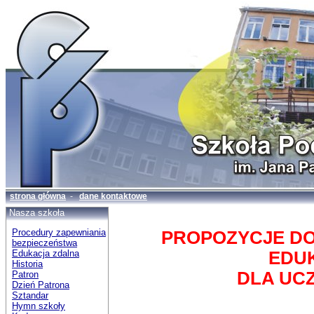
strona główna
-
dane kontaktowe
Nasza szkoła
Procedury zapewniania
PROPOZYCJE D
bezpieczeństwa
Edukacja zdalna
EDU
Historia
DLA UCZ
Patron
Dzień Patrona
Sztandar
Hymn szkoły