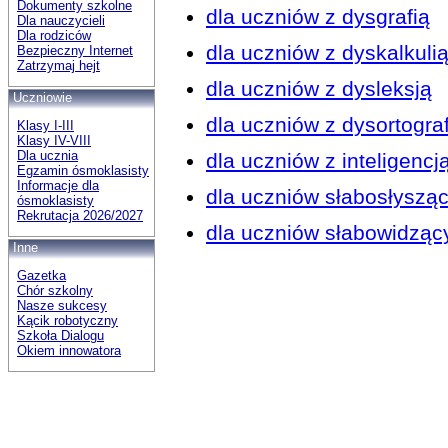
Dokumenty szkolne
dla uczniów z dysgrafią
Dla nauczycieli
Dla rodziców
dla uczniów z dyskalkuli
Bezpieczny Internet
Zatrzymaj hejt
dla uczniów z dysleksją
Uczniowie
dla uczniów z dysortograf
Klasy I-III
Klasy IV-VIII
Dla ucznia
dla uczniów z inteligencj
Egzamin ósmoklasisty
Informacje dla
dla uczniów słabosłyszą
ósmoklasisty
Rekrutacja 2026/2027
dla uczniów słabowidząc
Inne
Gazetka
Chór szkolny
Nasze sukcesy
Kącik robotyczny
Szkoła Dialogu
Okiem innowatora